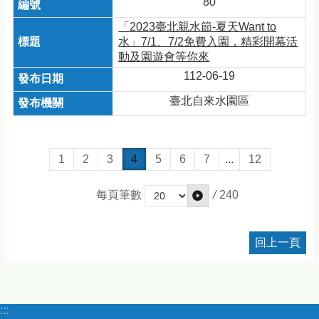
80
「2023臺北親水節-夏天Want to
水」7/1、7/2免費入園，精彩開幕活
動及園遊會等你來
112-06-19
臺北自來水園區
1
2
3
4
5
6
7
...
12
/
240
每頁筆數
回上一頁
:::