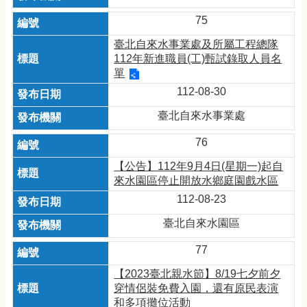
75
臺北⾃來⽔事業處及所屬⼯程總隊
112年新進職員(⼯)甄試錄取⼈員名
單
112-08-30
臺北自來水事業處
76
【公告】112年9月4日(星期一)起自
來水園區停止開放水鄉庭園戲水區
112-08-23
臺北自來水園區
77
【2023臺北親水節】8/19七夕前夕
穿情侶裝免費入園，還有原民表演
和多項攤位活動