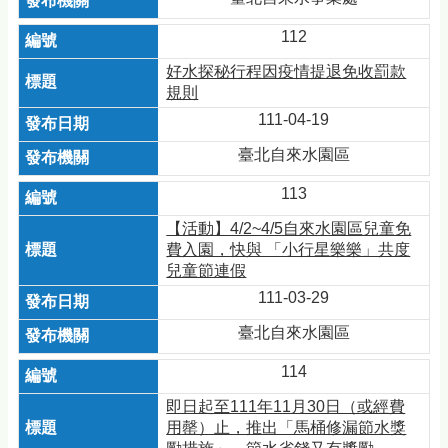
112
好水探秘行程因疫情提退免收罰款
規則
111-04-19
臺北自來水園區
113
【活動】4/2~4/5自來水園區兒童免
費入園，快與 「小行星樂樂」共度
兒童節連假
111-03-29
臺北自來水園區
114
即日起至111年11月30日（或經費
用罄）止，推出「馬桶修漏節水獎