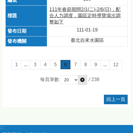
111年春節期間2/1(二)-2/6(日)，配
合人力調度，園區定時導覽場次調
整如下
111-01-19
臺北自來水園區
1
...
3
4
5
6
7
8
9
...
12
/
238
每頁筆數
回上一頁
:::