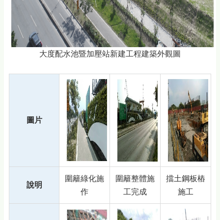
大度配水池暨加壓站新建工程建築外觀圖
圖片
圍籬綠化施
圍籬整體施
擋土鋼板樁
說明
作
工完成
施工