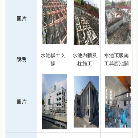
圖片
水池擋土支
水池內牆及
水池頂版施
說明
撐
柱施工
工與西池開
圖片