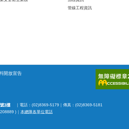
管線工程資訊
料開放宣告
號3樓
｜電話：(02)8369-5179｜傳真：(02)8369-5181
208889 )｜
本總隊各單位電話