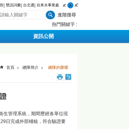
答
雙語詞彙
台北通
自來水事業處
進階搜尋
熱門關鍵字
資訊公開
首頁
總隊簡介
總隊的榮耀
驗證
全衛生管理系統，期間歷經各單位現
至29日完成外部稽核，符合驗證要