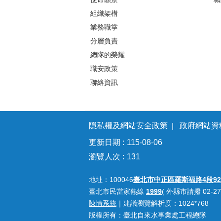
組織架構
業務職掌
分層負責
總隊的榮耀
職安政策
聯絡資訊
隱私權及網站安全政策
政府網站資
更新日期
115-08-06
瀏覽人次
131
地址：100046
臺北市中正區羅斯福路4段92
臺北市民當家熱線
1999
( 外縣市請撥 02-27
陳情系統
｜建議瀏覽解析度：1024*768
版權所有：臺北自來水事業處工程總隊