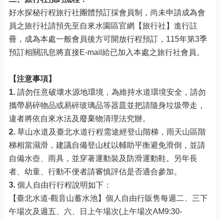
好水探秘行程旅行社團體預訂採會員制，尚未申請成為會
員之旅行社請預先至自來水園區官網【旅行社】進行註
冊，成為本處一般會員後方可開放行程預訂，115年第3季
預訂相關訊息將直接E-mail給已加入本處之旅行社會員。
【注意事項】
1.
請勿任意破壞水源地環境，為維持水道環境安全，請勿
攜帶易碎物品或易碎玻璃品等器皿並把請隨身垃圾帶走，
違者將依自來水法及廢棄物清理法究辦。
2.
草山水道及臺北水道行程需途經登山階梯，雨天山區階
梯相當濕滑，建議自備登山杖以輔助平衡避免滑倒，並請
自備水壺、雨具，並穿著運動裝及防滑運動鞋。另年長
者、幼童、行動不便者請審慎評估是否適合參加。
3.
個人自由行行程說明如下：
【臺北水道-觀音山蓄水池】個人自由行販售每週二、三下
午場次及週五、六、日上午場次(上午場次AM9:30-