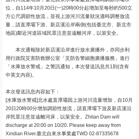
位，自114年10月20日(一)20時00分起增加至每秒約500立
方公尺調節性放流，並視上游河川流量狀況適時調整放流
量，請直潭壩下游、新店溪沿岸兩側(包括臺北市、新北市
地區)鄰近河道區域民眾注意並遠離河岸，以策安全。
本次通報除於新店溪沿岸進行放水廣播外，亦同步利
用行政院災害防救辦公室「災防告警細胞廣播服務」進行
「水庫放水警戒」之警訊通知，本次發送訊息共1則(含有
中英文內容)。
本次發送訊息內容如下：
[水庫放水警戒]北水處直潭壩因上游河川流量增加，自10月
20日20時00分增加調節性放流，請直潭壩下游及新店溪沿
岸民眾注意並遠離河床，以策安全。Zhitan Dam will
discharge at 20:00 on 10/20. Please keep away from
Xindian River.臺北自來水事業處TWD 02-87335678