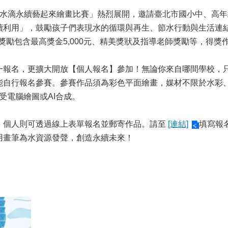
滴永續藝起來繪畫比賽」熱烈展開，邀請臺北市國小中、高年
續利用」，鼓勵孩子們表現水的循環與再生、節水行動與生活連
，獎勵包含最高獎金5,000元、精美獎狀及指導老師獎勵等，得
名，更擴大開放【個人報名】參加！無論你來自哪間學校，只
能自行報名參賽。參賽作品須為彩色平面繪畫，媒材不限於水彩
，不接受電腦繪圖或AI合成。
個人則可透過線上表單報名並郵寄作品。請至
[連結]
填寫報
用畫筆為水資源發聲，創造永續未來！