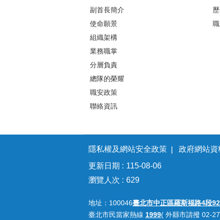
副首長簡介
歷
使命願景
職
組織架構
業務職掌
分層負責
總隊的榮耀
職安政策
聯絡資訊
隱私權及網站安全政策
政府網站資
更新日期
115-08-06
瀏覽人次
629
地址：100046
臺北市中正區羅斯福路4段92
臺北市民當家熱線
1999
( 外縣市請撥 02-27