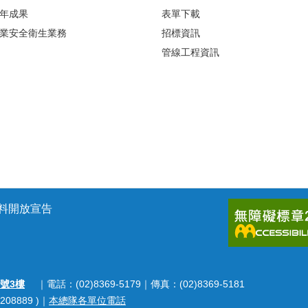
年成果
表單下載
業安全衛生業務
招標資訊
管線工程資訊
料開放宣告
號3樓
｜電話：(02)8369-5179｜傳真：(02)8369-5181
208889 )｜
本總隊各單位電話