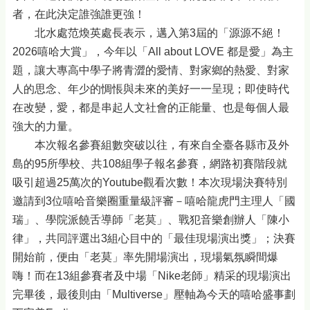
者，在此決定誰強誰更強！
北水處范煥英處長表示，邁入第3屆的「源源不絕！
2026嘻哈大賞」，今年以「All about LOVE 都是愛」為主
題，讓大專高中學子將青澀的愛情、對家鄉的熱愛、對家
人的思念、年少的惆悵與未來的美好一一呈現；即使時代
在改變，愛，都是串起人文社會的正能量、也是每個人最
強大的力量。
本次報名參賽組數突破以往，有來自全臺各縣市及外
島的95所學校、共108組學子報名參賽，網路初賽階段就
吸引超過25萬次的Youtube觀看次數！本次現場決賽特別
邀請到3位嘻哈音樂圈重量級評審－嘻哈龍虎門主理人「國
瑞」、學院派饒舌導師「老莫」、戰犯音樂創辦人「陳小
律」，共同評選出3組心目中的「最佳現場演出獎」；決賽
開始前，便由「老莫」率先開場演出，現場氣氛瞬間爆
嗨！而在13組參賽者及中場「Nike老師」精采的現場演出
完畢後，最後則由「Multiverse」壓軸為今天的嘻哈盛事劃