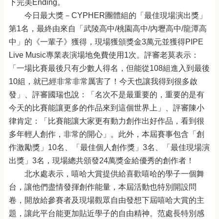
下完美Ending。
今日最大獎－CYPHER團體組的「最佳現場演出獎」
第1名，最終由來自「武陵高中/桃園高中/內壢高中/龍潭高
中」的《一輩子》獲得，現場獲頒獎金3萬元並獲得PIPE
Live Music專業表演場地免費使用1次。評審老莫表示：
「一場比賽最後只有少數人得名，但能從108組進入到最後
10組，就已經非常非常厲害了！今天也讓我得到很多啟
發」、評審國瑞也說：「名次不是最重要的，重要的是有
今天的比賽能讓更多的作品來到這個世界上」、評審陳小
律肯定：「比賽能讓大家更有動力創作出好作品，看到很
多年輕人創作，非常的開心」。此外，本屆賽事包含「創
作激勵獎」10名、「最佳個人創作獎」3名、「最佳現場演
出獎」3名，現場總共頒發24萬獎金給優秀的創作者！
北水處表示，嘻哈大賞提供給喜歡嘻哈的學子一個舞
台，讓他們盡情發揮創作能量，本屆活動也特別開設問
卷，開放給參賽者及現場觀眾自由發想下屆嘻哈大賞的主
題，讓此平台能更加貼近學子的自由精神。范處長特別感