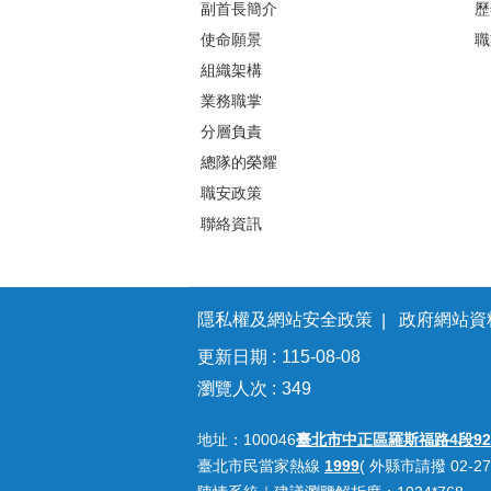
副首長簡介
歷
使命願景
職
組織架構
業務職掌
分層負責
總隊的榮耀
職安政策
聯絡資訊
隱私權及網站安全政策
政府網站資
更新日期
115-08-08
瀏覽人次
349
地址：100046
臺北市中正區羅斯福路4段92
臺北市民當家熱線
1999
( 外縣市請撥 02-27