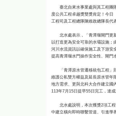
臺北自來水事業處與其工程團隊分
度公共工程卓越獎雙獎肯定！今日
工程司及工程總隊陳維政總隊長代
北水處表示，「青潭堰閘門更新等
以打造更為安全可靠的水壩設施；
河川水流資訊以確保施工及下游安全
提高青潭堰水門操作安全性、閘門
「青潭原水管遷移統包工程」則是
維護公私雙方權益及延長原水管年
地方需求、更與北科大合作建立國
113年7月15日提早55日完工，
北水處說明，本次獲獎2項工程，
中建立橫向即時聯繫管道、引進學