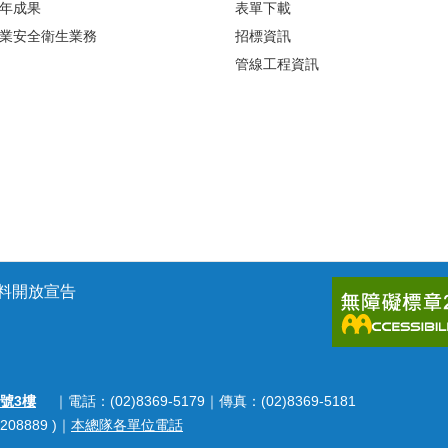
年成果
表單下載
業安全衛生業務
招標資訊
管線工程資訊
料開放宣告
號3樓
｜電話：(02)8369-5179｜傳真：(02)8369-5181
208889 )｜
本總隊各單位電話