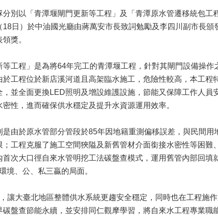
別以「青潭堰閘門更新等工程」及「青潭原水管遷移統包工程」
（18日）於中油國光廳由蔣萬安市長致詞勉勵及李四川副市長頒
表領獎。
工程」是為將64年完工的青潭堰工程，針對其閘門設備操作
由於工程位於新店溪河道且高架臨水施工，危險性較高，本工程
，並全面更換LED照明及增設維護設施，節能又保障工作人員安
水密性，進而確保供水穩定及提升水資源運用效率。
由於原水管部分管段於85年因地籍重測偏移誤差，與民間用
限；工程克服了施工空間狹隘及新舊管材介面銜接水密性等困難
內首次大口徑自來水管明挖工法碳盤查模式，運用舊管內部回填
達成環境、公、私三贏的局面。
讓大臺北地區整體供水系統更趨安全穩定，同時也在工程施作
界碳盤查節能永續，並安排同仁觀摩學習，將自來水工程專業職