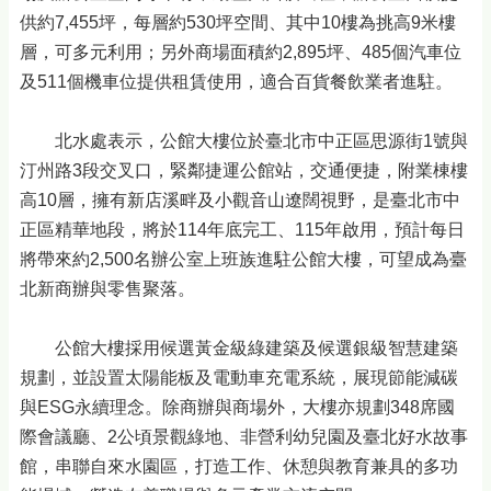
供約7,455坪，每層約530坪空間、其中10樓為挑高9米樓
層，可多元利用；另外商場面積約2,895坪、485個汽車位
及511個機車位提供租賃使用，適合百貨餐飲業者進駐。
北水處表示，公館大樓位於臺北市中正區思源街1號與
汀州路3段交叉口，緊鄰捷運公館站，交通便捷，附業棟樓
高10層，擁有新店溪畔及小觀音山遼闊視野，是臺北市中
正區精華地段，將於114年底完工、115年啟用，預計每日
將帶來約2,500名辦公室上班族進駐公館大樓，可望成為臺
北新商辦與零售聚落。
公館大樓採用候選黃金級綠建築及候選銀級智慧建築
規劃，並設置太陽能板及電動車充電系統，展現節能減碳
與ESG永續理念。除商辦與商場外，大樓亦規劃348席國
際會議廳、2公頃景觀綠地、非營利幼兒園及臺北好水故事
館，串聯自來水園區，打造工作、休憩與教育兼具的多功