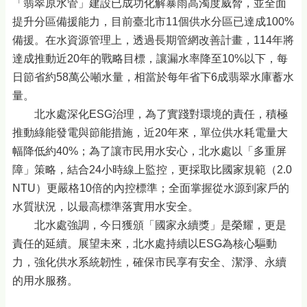
「翡翠原水管」建設已成功化解暴雨高濁度威脅，並全面
提升分區備援能力，目前臺北市11個供水分區已達成100%
備援。在水資源管理上，透過長期管網改善計畫，114年將
達成推動近20年的戰略目標，讓漏水率降至10%以下，每
日節省約58萬公噸水量，相當於每年省下6成翡翠水庫蓄水
量。
北水處深化ESG治理，為了實踐對環境的責任，積極
推動綠能發電與節能措施，近20年來，單位供水耗電量大
幅降低約40%；為了讓市民用水安心，北水處以「多重屏
障」策略，結合24小時線上監控，更採取比國家規範（2.0
NTU）更嚴格10倍的內控標準；全面掌握從水源到家戶的
水質狀況，以最高標準落實用水安全。
北水處強調，今日獲頒「國家永續獎」是榮耀，更是
責任的延續。展望未來，北水處持續以ESG為核心驅動
力，強化供水系統韌性，確保市民享有安全、潔淨、永續
的用水服務。