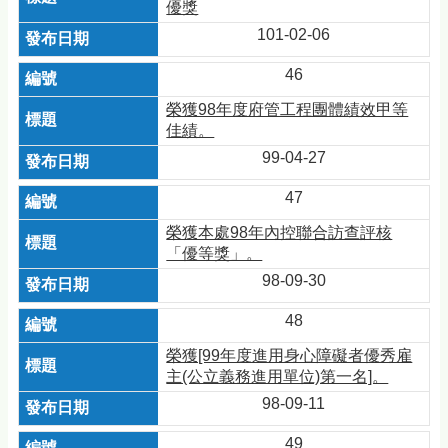
優獎
101-02-06
46
榮獲98年度府管工程團體績效甲等
佳績。
99-04-27
47
榮獲本處98年內控聯合訪查評核
「優等獎」。
98-09-30
48
榮獲[99年度進用身心障礙者優秀雇
主(公立義務進用單位)第一名]。
98-09-11
49