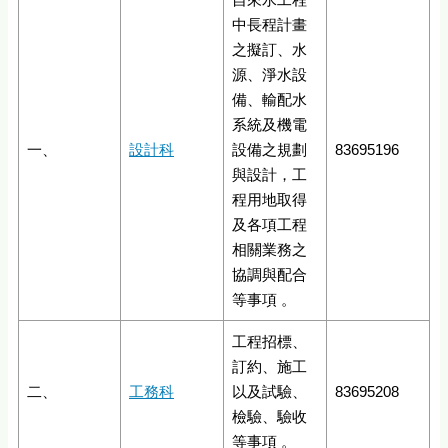
中長程計畫
之擬訂、水
源、淨水設
備、輸配水
系統及機電
一、
設計科
設備之規劃
83695196
與設計，工
程用地取得
及各項工程
相關業務之
協調與配合
等事項 。
工程招標、
訂約、施工
二、
工務科
以及試驗、
83695208
檢驗、驗收
等事項 。