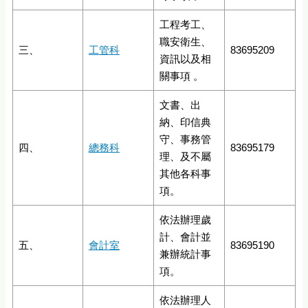
工程考工、
職安衛生、
三、
工管科
83695209
資訊以及相
關事項 。
文書、出
納、印信典
守、事務管
四、
總務科
83695179
理、及不屬
其他各科事
項。
依法辦理歲
計、會計並
五、
會計室
83695190
兼辦統計事
項。
依法辦理人