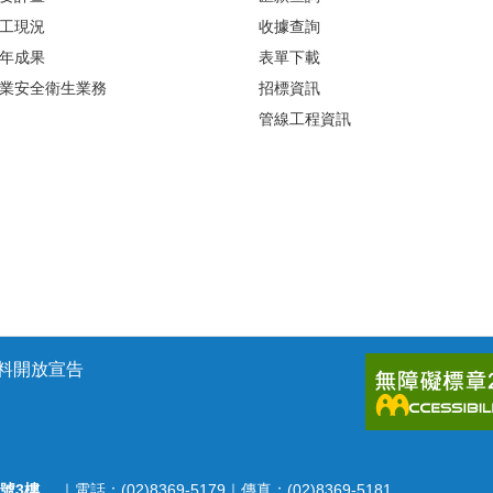
工現況
收據查詢
年成果
表單下載
業安全衛生業務
招標資訊
管線工程資訊
料開放宣告
號3樓
｜電話：(02)8369-5179｜傳真：(02)8369-5181