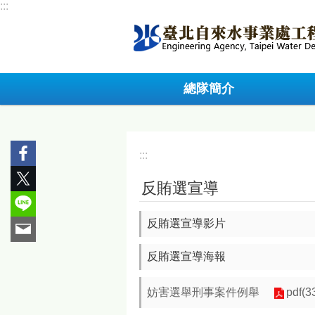
:::
跳到主要內容區塊
總隊簡介
:::
反賄選宣導
反賄選宣導影片
反賄選宣導海報
妨害選舉刑事案件例舉
pdf(3