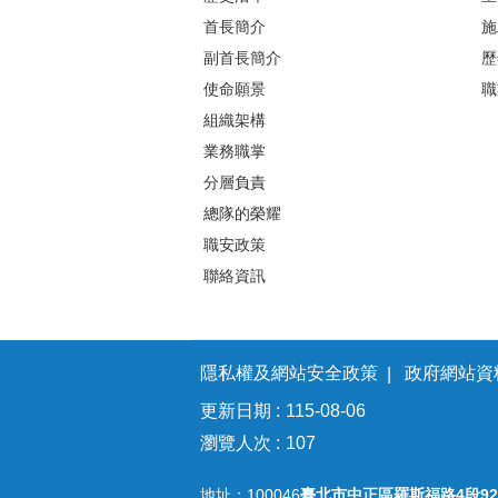
首長簡介
施
副首長簡介
歷
使命願景
職
組織架構
業務職掌
分層負責
總隊的榮耀
職安政策
聯絡資訊
隱私權及網站安全政策
政府網站資
更新日期
115-08-06
瀏覽人次
107
地址：100046
臺北市中正區羅斯福路4段92