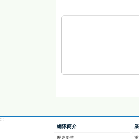
:::
總隊簡介
歷史沿革
重