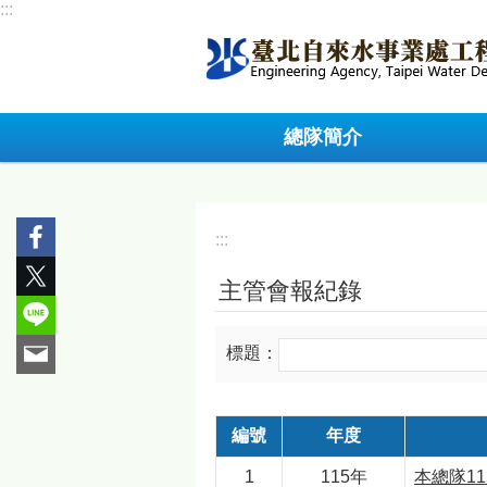
:::
跳到主要內容區塊
總隊簡介
:::
主管會報紀錄
標題：
編號
年度
1
115年
本總隊11