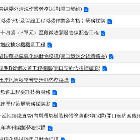
水管線委外清洗作業勞務採購(開口契約)
零減碳研析及管線工程減碳作業參考指引勞務採購
⼗四張（B單元）區段徵收開發管線配合⼯程
站增設抽水機機電工程
水處理藥品氫氧化鈉財物採購(開口契約含後續擴充)
16年陽明B管網改善工程採購(開口契約含後續擴充)
館水岸地區秋季音樂活動勞務採購
設魚道工程委託技術服務
新建歷程策展勞務採購案
以下延性鑄鐵直管(內襯環氧樹脂粉體塗裝)財物採購(開口契約含後續
週年專刊編製勞務採購
水處理化學試驗用品財物採購