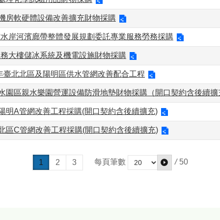
資機房軟硬體設備改善擴充財物採購
館水岸河濱廊帶整體發展規劃委託專業服務勞務採購
服務大樓儲冰系統及機電設施財物採購
17年臺北北區及陽明區供水管網改善配合工程
來水園區親水樂園營運設備防滑地墊財物採購（開口契約含後續擴
16年陽明A管網改善工程採購(開口契約含後續擴充)
16年北區C管網改善工程採購(開口契約含後續擴充)
/
50
每頁筆數
1
2
3