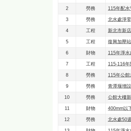
2
勞務
115年配
3
勞務
北水處淨
4
工程
新北市新店
5
工程
復興加壓
6
財物
115年淨
7
工程
115-1
8
勞務
115年公
9
勞務
青潭堰增
10
勞務
公館大樓
11
財物
400mm
12
勞務
北水處50
13
財物
115年淨