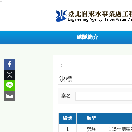
:::
跳到主要內容區塊
總隊簡介
:::
決標
案名：
編號
類型
1
勞務
115年新