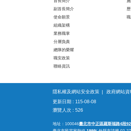
首長簡介
施
副首長簡介
歷
使命願景
職
組織架構
業務職掌
分層負責
總隊的榮耀
職安政策
聯絡資訊
隱私權及網站安全政策
政府網站資
更新日期
115-08-08
瀏覽人次
526
地址：100046
臺北市中正區羅斯福路4段92
臺北市民當家熱線
1999
( 外縣市請撥 02-27