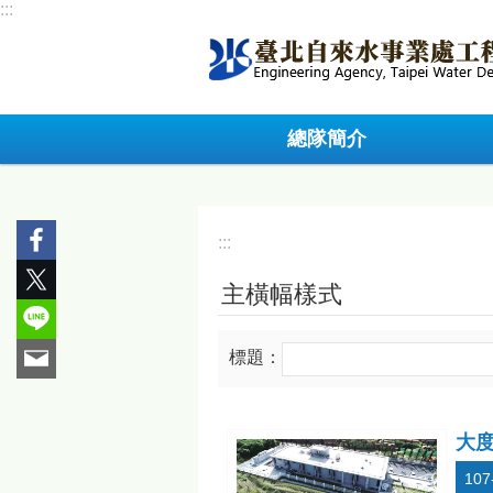
:::
跳到主要內容區塊
總隊簡介
:::
主橫幅樣式
標題：
大
107