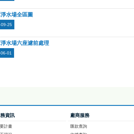
潭淨水場全區圖
-09-25
潭淨水場六座濾前處理
-06-01
業務資訊
廠商服務
要計畫
匯款查詢