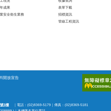
工現況
收據查詢
年成果
表單下載
業安全衛生業務
招標資訊
管線工程資訊
料開放宣告
號3樓
｜電話：(02)8369-5179｜傳真：(02)8369-5181
208889 )｜
本總隊各單位電話