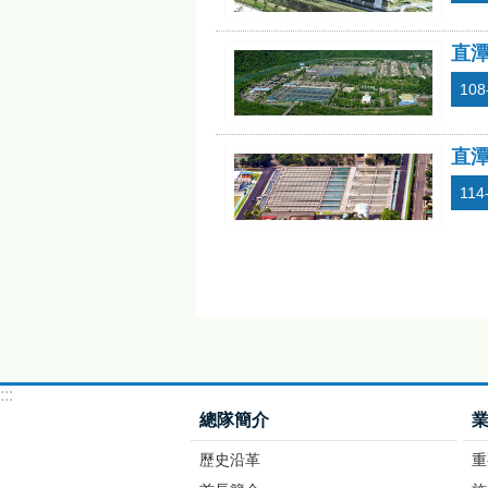
直
108
直
114
:::
總隊簡介
歷史沿革
重